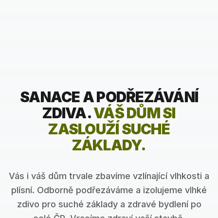
SANACE A PODŘEZÁVÁNÍ
ZDIVA
.
VÁŠ DŮM SI
ZASLOUŽÍ SUCHÉ
ZÁKLADY.
Vás i váš dům trvale zbavíme vzlínající vlhkosti a
plísní. Odborně podřezáváme a izolujeme vlhké
OD 4 500 KČ / BM
DIAMANTOVÉ LANO
zdivo pro suché základy a zdravé bydlení po
OD 2 500 KČ / BM
ŘETĚZOVÁ PILA